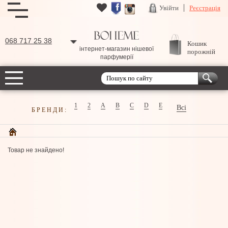
Увійти
Реєстрація
068 717 25 38
Кошик
інтернет-магазин нішевої
порожній
парфумерії
1
2
A
B
C
D
E
Всі
БРЕНДИ:
Товар не знайдено!