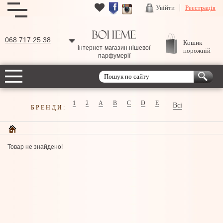
Увійти
Реєстрація
068 717 25 38
Кошик
інтернет-магазин нішевої
порожній
парфумерії
1
2
A
B
C
D
E
Всі
БРЕНДИ:
Товар не знайдено!