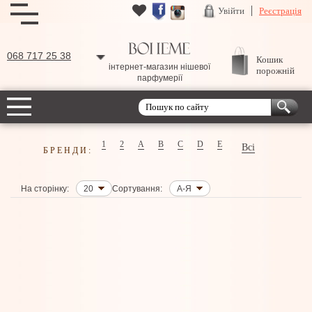
Увійти
Реєстрація
068 717 25 38
Кошик
інтернет-магазин нішевої
порожній
парфумерії
1
2
A
B
C
D
E
Всі
БРЕНДИ:
На сторінку:
20
Сортування:
А-Я