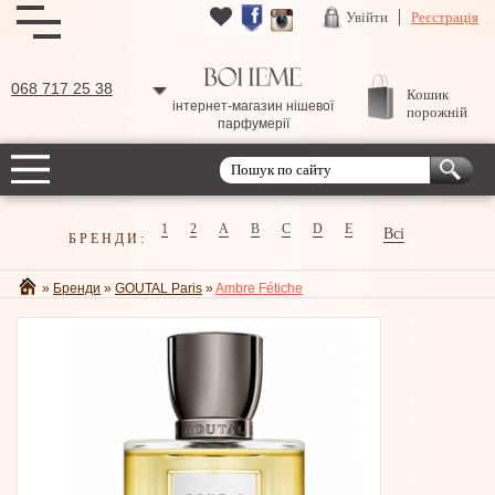
Увійти
Реєстрація
068 717 25 38
Кошик
інтернет-магазин нішевої
порожній
парфумерії
1
2
A
B
C
D
E
Всі
БРЕНДИ:
»
Бренди
»
GOUTAL Paris
»
Ambre Fétiche