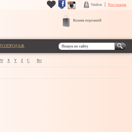
Увійти
Реєстрація
Кошик порожній
РОЗПРОДАЖ
W
X
Y
Z
С
Всі