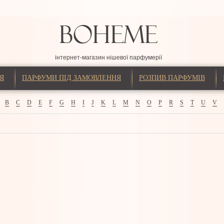
інтернет-магазин нішевої парфумерії
Я
ПАРФУМИ ПІД ЗАМОВЛЕННЯ
РОЗПИВ ПАРФУМІВ
B
C
D
E
F
G
H
I
J
K
L
M
N
O
P
R
S
T
U
V