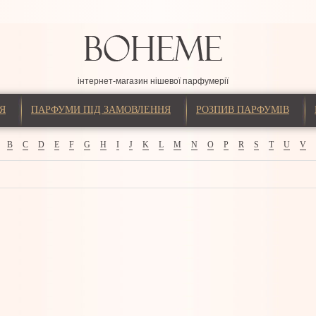
інтернет-магазин нішевої парфумерії
Я
ПАРФУМИ ПІД ЗАМОВЛЕННЯ
РОЗПИВ ПАРФУМІВ
B
C
D
E
F
G
H
I
J
K
L
M
N
O
P
R
S
T
U
V