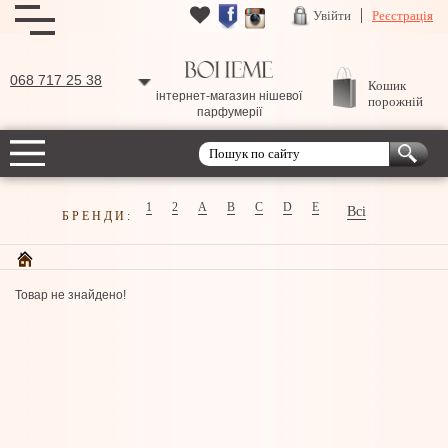
Увійти
Реєстрація
068 717 25 38
Кошик
інтернет-магазин нішевої
порожній
парфумерії
1
2
A
B
C
D
E
Всі
БРЕНДИ:
Товар не знайдено!