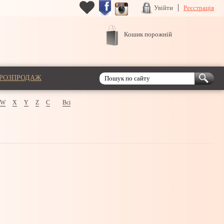
Увійти
Реєстрація
Кошик порожній
РОЗПРОДАЖ
W
X
Y
Z
С
Всі