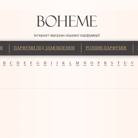
інтернет-магазин нішевої парфумерії
Я
ПАРФУМИ ПІД ЗАМОВЛЕННЯ
РОЗПИВ ПАРФУМІВ
B
C
D
E
F
G
H
I
J
K
L
M
N
O
P
R
S
T
U
V