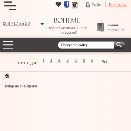
Увійти
Реєстрація
068 717 25 38
Кошик
інтернет-магазин нішевої
порожній
парфумерії
1
2
A
B
C
D
E
Всі
БРЕНДИ:
Товар не знайдено!