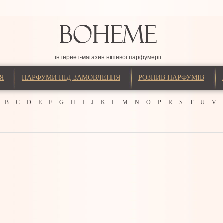
інтернет-магазин нішевої парфумерії
Я
ПАРФУМИ ПІД ЗАМОВЛЕННЯ
РОЗПИВ ПАРФУМІВ
B
C
D
E
F
G
H
I
J
K
L
M
N
O
P
R
S
T
U
V