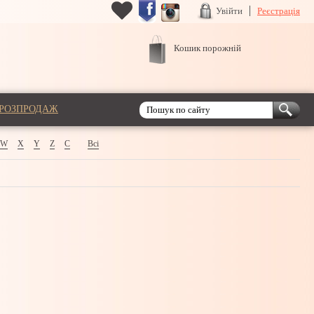
Увійти
Реєстрація
Кошик порожній
РОЗПРОДАЖ
W
X
Y
Z
С
Всі