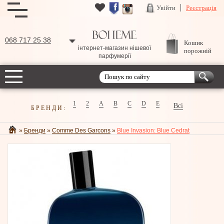
Увійти
Реєстрація
068 717 25 38
Кошик
інтернет-магазин нішевої
порожній
парфумерії
1
2
A
B
C
D
E
Всі
БРЕНДИ:
»
Бренди
»
Comme Des Garcons
»
Blue Invasion: Blue Cedrat