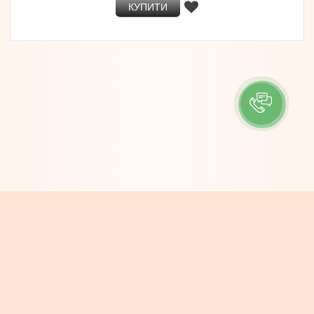
КУПИТИ
ІНФОРМАЦІЯ
Контакти
Про компанію
Доставка та Оплата
Новини
КОНТАКТИ
e-mail: info@boheme.com.ua
тел/viber: (068) 717-25-38