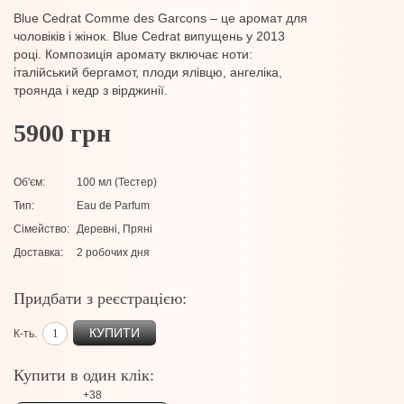
Blue Cedrat Comme des Garcons – це аромат для
чоловіків і жінок. Blue Cedrat випущень у 2013
році. Композиція аромату включає ноти:
італійський бергамот, плоди ялівцю, ангеліка,
троянда і кедр з вірджинії.
5900 грн
Об'єм:
100 мл (Тестер)
Тип:
Eau de Parfum
Сімейство:
Деревні, Пряні
Доставка:
2 робочих дня
Придбати з реєстрацією:
КУПИТИ
К-ть.
Купити в один клік:
+38