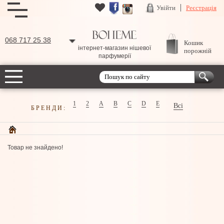
Увійти
Реєстрація
068 717 25 38
Кошик
інтернет-магазин нішевої
порожній
парфумерії
1
2
A
B
C
D
E
Всі
БРЕНДИ:
Товар не знайдено!