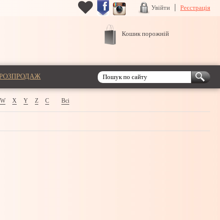
Увійти
Реєстрація
Кошик порожній
РОЗПРОДАЖ
W
X
Y
Z
С
Всі