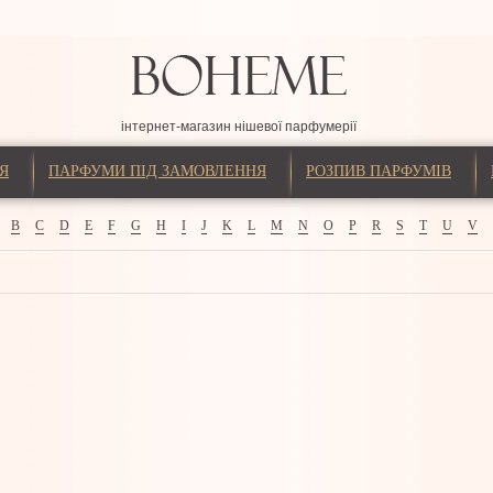
інтернет-магазин нішевої парфумерії
Я
ПАРФУМИ ПІД ЗАМОВЛЕННЯ
РОЗПИВ ПАРФУМІВ
B
C
D
E
F
G
H
I
J
K
L
M
N
O
P
R
S
T
U
V