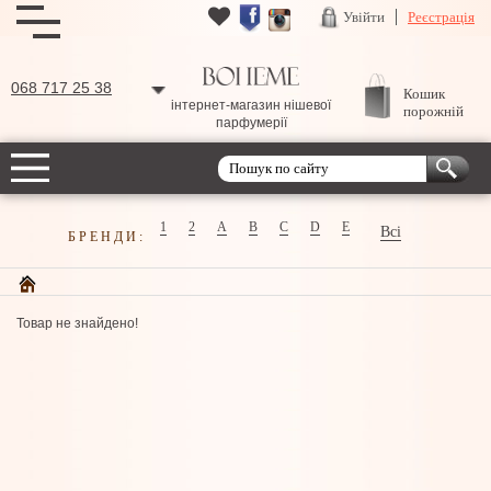
Увійти
Реєстрація
068 717 25 38
Кошик
інтернет-магазин нішевої
порожній
парфумерії
1
2
A
B
C
D
E
Всі
БРЕНДИ:
Товар не знайдено!