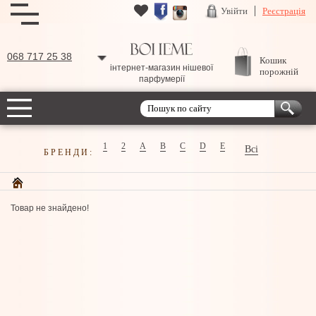
Увійти
Реєстрація
068 717 25 38
Кошик
інтернет-магазин нішевої
порожній
парфумерії
1
2
A
B
C
D
E
Всі
БРЕНДИ:
Товар не знайдено!