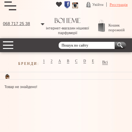
Увійти
Реєстрація
068 717 25 38
Кошик
інтернет-магазин нішевої
порожній
парфумерії
1
2
A
B
C
D
E
Всі
БРЕНДИ:
Товар не знайдено!