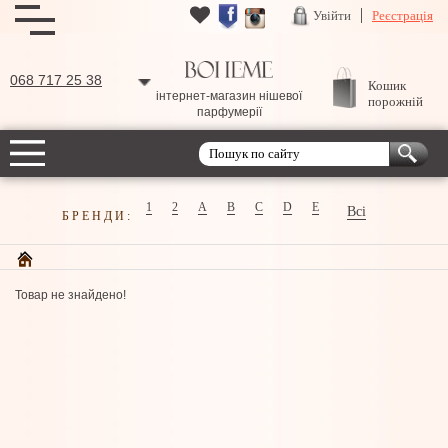
Увійти
Реєстрація
068 717 25 38
Кошик
інтернет-магазин нішевої
порожній
парфумерії
1
2
A
B
C
D
E
Всі
БРЕНДИ:
Товар не знайдено!