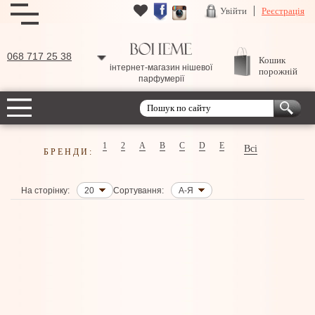
Увійти
Реєстрація
068 717 25 38
Кошик
інтернет-магазин нішевої
порожній
парфумерії
1
2
A
B
C
D
E
Всі
БРЕНДИ:
На сторінку:
20
Сортування:
А-Я