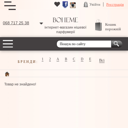
Увійти
Реєстрація
068 717 25 38
Кошик
інтернет-магазин нішевої
порожній
парфумерії
1
2
A
B
C
D
E
Всі
БРЕНДИ:
Товар не знайдено!