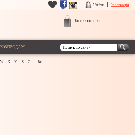
Увійти
Реєстрація
Кошик порожній
РОЗПРОДАЖ
W
X
Y
Z
С
Всі