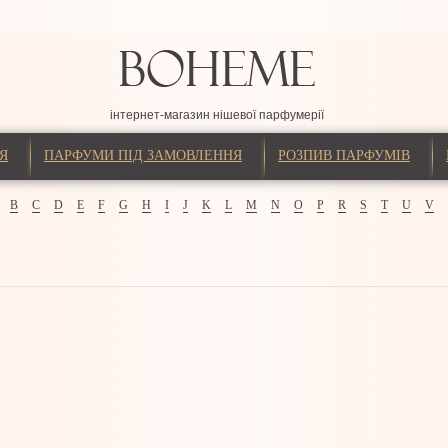
інтернет-магазин нішевої парфумерії
Я
ПАРФУМИ ПІД ЗАМОВЛЕННЯ
РОЗПИВ ПАРФУМІВ
B
C
D
E
F
G
H
I
J
K
L
M
N
O
P
R
S
T
U
V