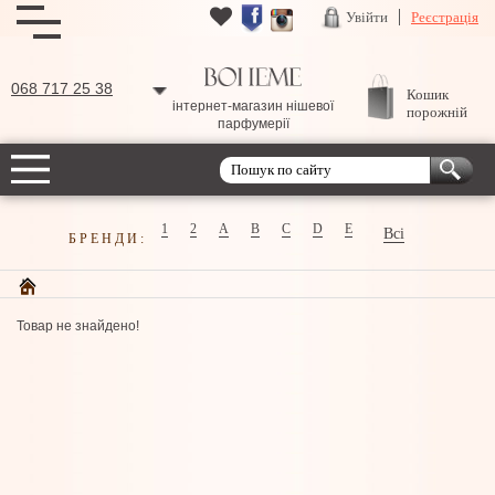
Увійти
Реєстрація
068 717 25 38
Кошик
інтернет-магазин нішевої
порожній
парфумерії
1
2
A
B
C
D
E
Всі
БРЕНДИ:
Товар не знайдено!