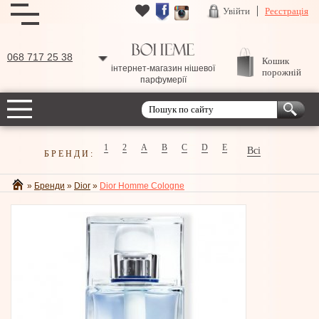
Увійти
Реєстрація
068 717 25 38
Кошик
інтернет-магазин нішевої
порожній
парфумерії
1
2
A
B
C
D
E
Всі
БРЕНДИ:
»
Бренди
»
Dior
»
Dior Homme Cologne