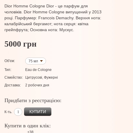
Dior Homme Cologne Dior - це парфум для
чоловіків. Dior Homme Cologne випущений у 2013
році. Парфумер: Francois Demachy. Верхня нота:
калабрійський бергамот; нота серця: квітка
грейпфрута; Основна нота: Мускус.
5000 грн
Об'єм:
75 мл
Тип:
Eau de Cologne
Сімейство:
Цитрусові, Фужерні
Доставка:
2 робочих дня
Придбати з реєстрацією:
КУПИТИ
К-ть.
Купити в один клік:
+38