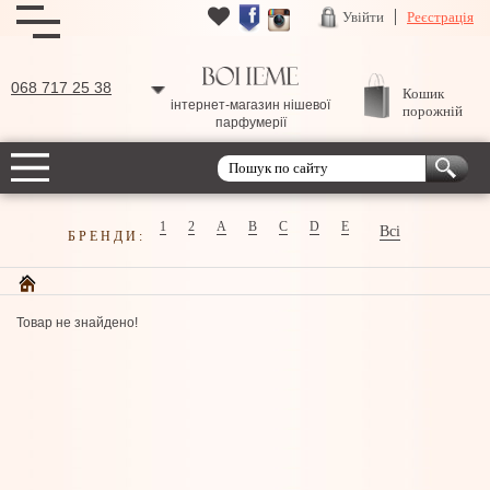
Увійти
Реєстрація
068 717 25 38
Кошик
інтернет-магазин нішевої
порожній
парфумерії
1
2
A
B
C
D
E
Всі
БРЕНДИ:
Товар не знайдено!