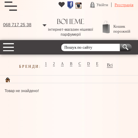
Увійти
Реєстрація
068 717 25 38
Кошик
інтернет-магазин нішевої
порожній
парфумерії
1
2
A
B
C
D
E
Всі
БРЕНДИ:
Товар не знайдено!