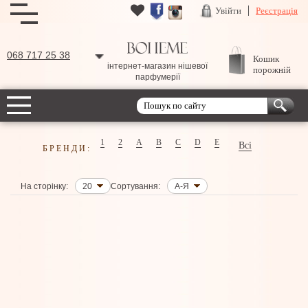
Увійти
Реєстрація
068 717 25 38
Кошик
інтернет-магазин нішевої
порожній
парфумерії
1
2
A
B
C
D
E
Всі
БРЕНДИ:
На сторінку:
20
Сортування:
А-Я