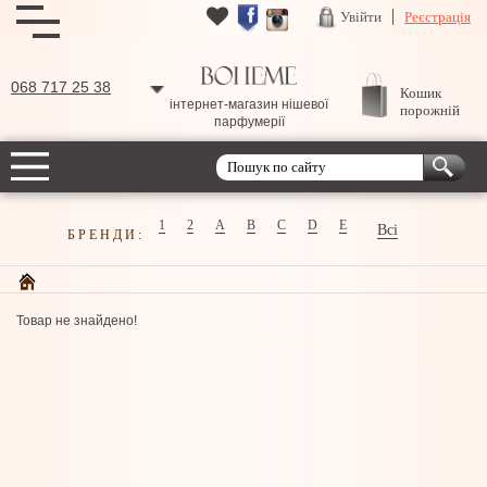
Увійти
Реєстрація
068 717 25 38
Кошик
інтернет-магазин нішевої
порожній
парфумерії
1
2
A
B
C
D
E
Всі
БРЕНДИ:
Товар не знайдено!