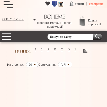
Увійти
Реєстрація
068 717 25 38
Кошик
інтернет-магазин нішевої
порожній
парфумерії
1
2
A
B
C
D
E
Всі
БРЕНДИ:
На сторінку:
20
Сортування:
А-Я