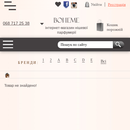
Увійти
Реєстрація
068 717 25 38
Кошик
інтернет-магазин нішевої
порожній
парфумерії
1
2
A
B
C
D
E
Всі
БРЕНДИ:
Товар не знайдено!