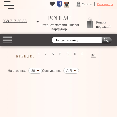
Увійти
Реєстрація
068 717 25 38
Кошик
інтернет-магазин нішевої
порожній
парфумерії
1
2
A
B
C
D
E
Всі
БРЕНДИ:
На сторінку:
20
Сортування:
А-Я