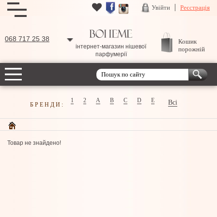
Увійти
Реєстрація
068 717 25 38
Кошик
інтернет-магазин нішевої
порожній
парфумерії
1
2
A
B
C
D
E
Всі
БРЕНДИ:
Товар не знайдено!