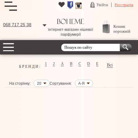
Увійти
Реєстрація
068 717 25 38
Кошик
інтернет-магазин нішевої
порожній
парфумерії
1
2
A
B
C
D
E
Всі
БРЕНДИ:
На сторінку:
20
Сортування:
А-Я