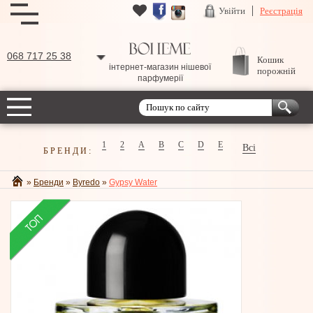
Увійти
Реєстрація
068 717 25 38
Кошик
інтернет-магазин нішевої
порожній
парфумерії
1
2
A
B
C
D
E
Всі
БРЕНДИ:
»
Бренди
»
Byredo
»
Gypsy Water