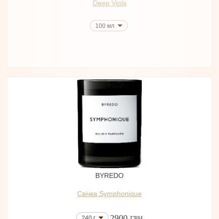
Deep Viola
100 мл
BYREDO
Свічка Symphonique
2900
240 г
ГРН