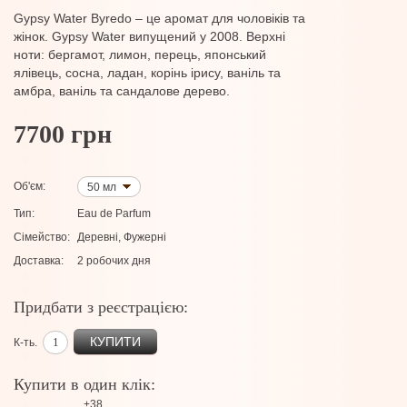
Gypsy Water Byredo – це аромат для чоловіків та
жінок. Gypsy Water випущений у 2008. Верхні
ноти: бергамот, лимон, перець, японський
ялівець, сосна, ладан, корінь ірису, ваніль та
амбра, ваніль та сандалове дерево.
7700 грн
Об'єм:
50 мл
Тип:
Eau de Parfum
Сімейство:
Деревні, Фужерні
Доставка:
2 робочих дня
Придбати з реєстрацією:
КУПИТИ
К-ть.
Купити в один клік:
+38