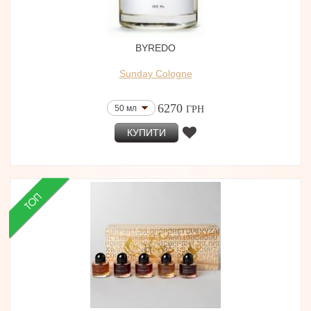
BYREDO
Sunday Cologne
6270
50 мл
ГРН
КУПИТИ