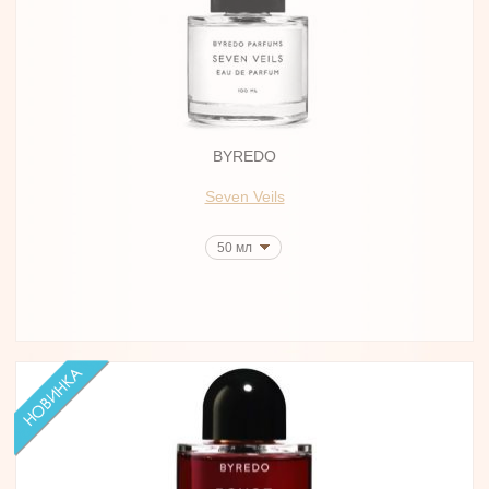
BYREDO
Seven Veils
50 мл