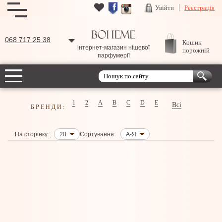
Увійти
Реєстрація
068 717 25 38
Кошик
інтернет-магазин нішевої
порожній
парфумерії
1
2
A
B
C
D
E
Всі
БРЕНДИ:
На сторінку:
20
Сортування:
А-Я