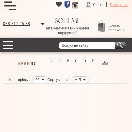
Увійти
Реєстрація
068 717 25 38
Кошик
інтернет-магазин нішевої
порожній
парфумерії
1
2
A
B
C
D
E
Всі
БРЕНДИ:
На сторінку:
20
Сортування:
А-Я