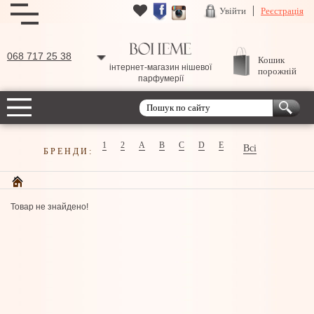
Увійти
Реєстрація
068 717 25 38
Кошик
інтернет-магазин нішевої
порожній
парфумерії
1
2
A
B
C
D
E
Всі
БРЕНДИ:
Товар не знайдено!