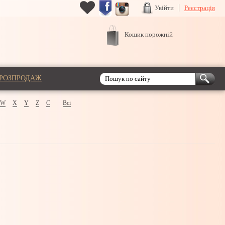
Увійти
Реєстрація
Кошик порожній
РОЗПРОДАЖ
W
X
Y
Z
С
Всі