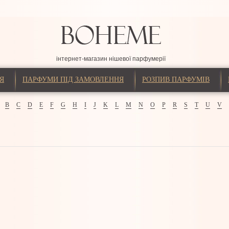
інтернет-магазин нішевої парфумерії
Я
ПАРФУМИ ПІД ЗАМОВЛЕННЯ
РОЗПИВ ПАРФУМІВ
B
C
D
E
F
G
H
I
J
K
L
M
N
O
P
R
S
T
U
V