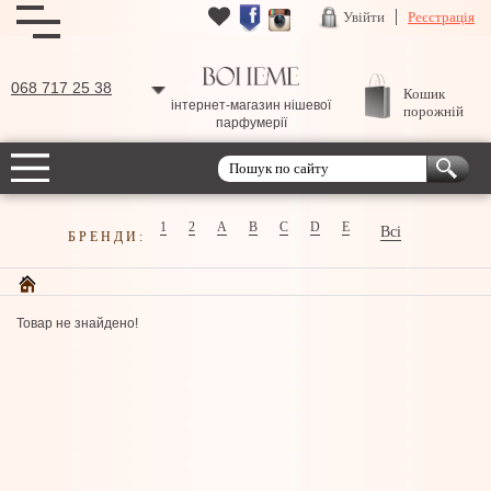
Увійти
Реєстрація
068 717 25 38
Кошик
інтернет-магазин нішевої
порожній
парфумерії
1
2
A
B
C
D
E
Всі
БРЕНДИ:
Товар не знайдено!