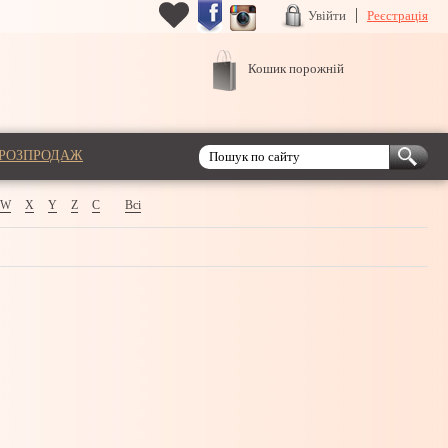
Увійти
Реєстрація
Кошик порожній
РОЗПРОДАЖ
W
X
Y
Z
С
Всі