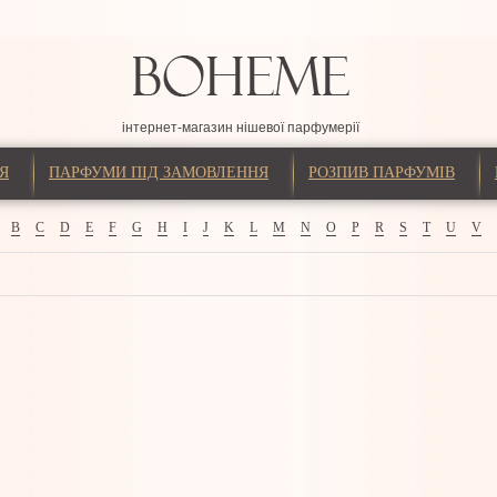
інтернет-магазин нішевої парфумерії
Я
ПАРФУМИ ПІД ЗАМОВЛЕННЯ
РОЗПИВ ПАРФУМІВ
B
C
D
E
F
G
H
I
J
K
L
M
N
O
P
R
S
T
U
V