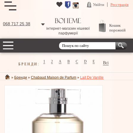
Увійти
Реєстрація
068 717 25 38
Кошик
інтернет-магазин нішевої
порожній
парфумерії
1
2
A
B
C
D
E
Всі
БРЕНДИ:
»
Бренди
»
Chabaud Maison de Parfum
»
Lait De Vanille