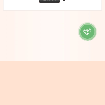
ІНФОРМАЦІЯ
Контакти
Про компанію
Доставка та Оплата
Новини
КОНТАКТИ
e-mail: info@boheme.com.ua
тел/viber: (068) 717-25-38