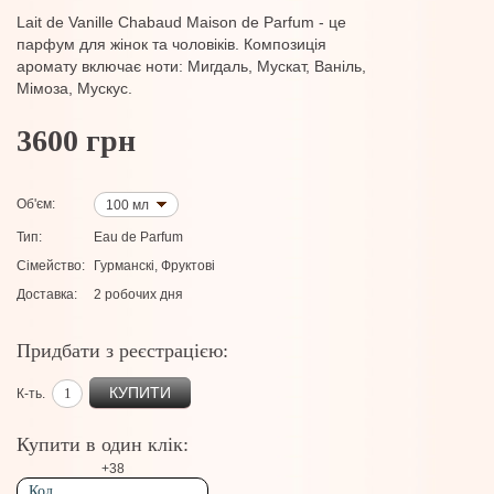
Lait de Vanille Chabaud Maison de Parfum - це
парфум для жінок та чоловіків. Композиція
аромату включає ноти: Мигдаль, Мускат, Ваніль,
Мімоза, Мускус.
3600 грн
Об'єм:
100 мл
Тип:
Eau de Parfum
Сімейство:
Гурманскі, Фруктові
Доставка:
2 робочих дня
Придбати з реєстрацією:
КУПИТИ
К-ть.
Купити в один клік:
+38