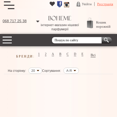
Увійти
Реєстрація
068 717 25 38
Кошик
інтернет-магазин нішевої
порожній
парфумерії
1
2
A
B
C
D
E
Всі
БРЕНДИ:
На сторінку:
20
Сортування:
А-Я