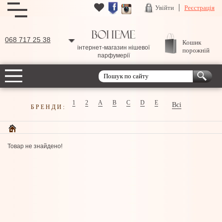
Увійти
Реєстрація
068 717 25 38
Кошик
інтернет-магазин нішевої
порожній
парфумерії
1
2
A
B
C
D
E
Всі
БРЕНДИ:
Товар не знайдено!