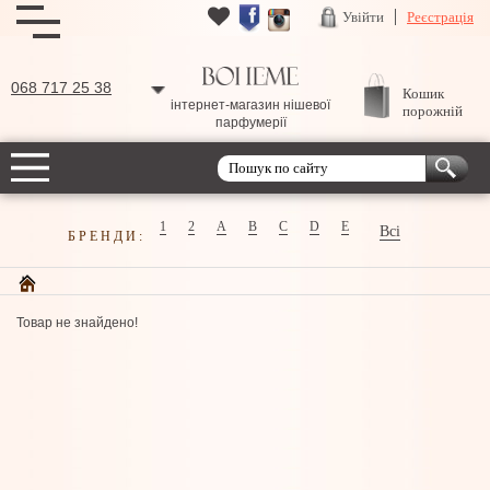
Увійти
Реєстрація
068 717 25 38
Кошик
інтернет-магазин нішевої
порожній
парфумерії
1
2
A
B
C
D
E
Всі
БРЕНДИ:
Товар не знайдено!