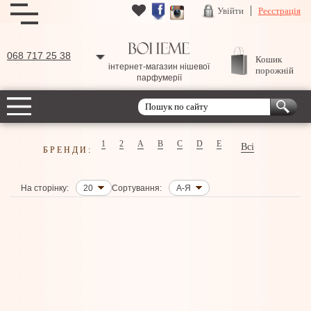
Увійти
Реєстрація
068 717 25 38
Кошик
інтернет-магазин нішевої
порожній
парфумерії
1
2
A
B
C
D
E
Всі
БРЕНДИ:
На сторінку:
20
Сортування:
А-Я