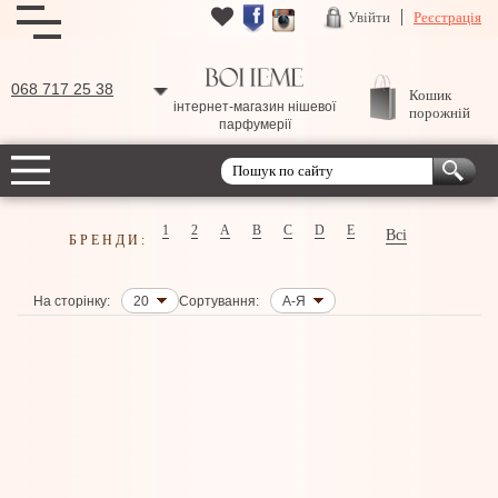
Увійти
Реєстрація
068 717 25 38
Кошик
інтернет-магазин нішевої
порожній
парфумерії
1
2
A
B
C
D
E
Всі
БРЕНДИ:
На сторінку:
20
Сортування:
А-Я