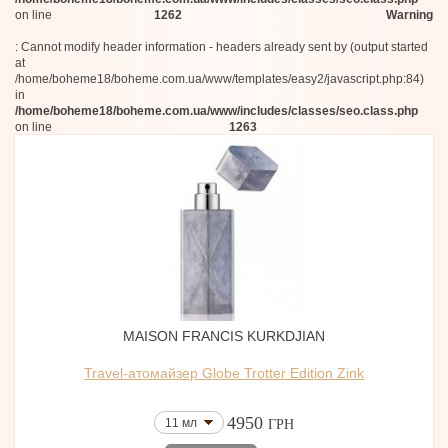
on line
1262
Warning
: Cannot modify header information - headers already sent by (output started
at
/home/boheme18/boheme.com.ua/www/templates/easy2/javascript.php:84)
in
/home/boheme18/boheme.com.ua/www/includes/classes/seo.class.php
on line
1263
MAISON FRANCIS KURKDJIAN
Travel-атомайзер Globe Trotter Edition Zink
4950
11 мл
ГРН