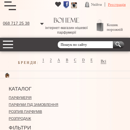
Увійти
Реєстрація
068 717 25 38
Кошик
інтернет-магазин нішевої
порожній
парфумерії
1
2
A
B
C
D
E
Всі
БРЕНДИ:
КАТАЛОГ
ПАРФУМЕРІЯ
ПАРФУМИ ПІД ЗАМОВЛЕННЯ
РОЗПИВ ПАРФУМІВ
РОЗПРОДАЖ
ФІЛЬТРИ