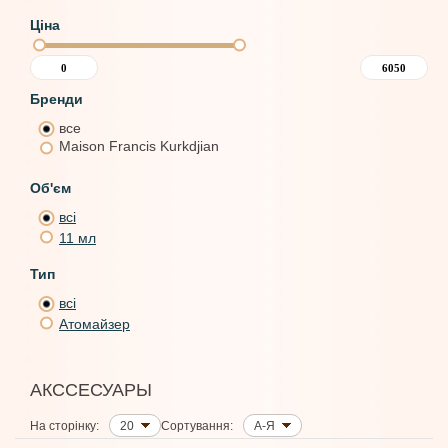
Ціна
Бренди
все
Maison Francis Kurkdjian
Об'єм
всі
11 мл
Тип
всі
Атомайзер
АКССЕСУАРЫ
На сторінку:
20
Сортування:
А-Я