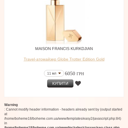
MAISON FRANCIS KURKDJIAN
Travel-атомайзер Globe Trotter Edition Gold
6050
11 мл
ГРН
КУПИТИ
Warning
: Cannot modify header information - headers already sent by (output started
at
/home/boheme18/boheme.com.ua/www/templates/easy2/javascript.php:84)
in
/home/boheme18/boheme.com.ua/www/includes/classes/seo.class.php