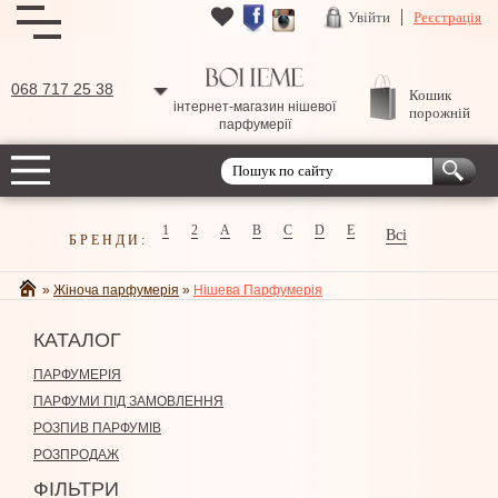
Увійти
Реєстрація
068 717 25 38
Кошик
інтернет-магазин нішевої
порожній
парфумерії
1
2
A
B
C
D
E
Всі
БРЕНДИ:
»
Жіноча парфумерія
»
Нішева Парфумерія
КАТАЛОГ
ПАРФУМЕРІЯ
ПАРФУМИ ПІД ЗАМОВЛЕННЯ
РОЗПИВ ПАРФУМІВ
РОЗПРОДАЖ
ФІЛЬТРИ