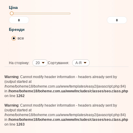
Ціна
Бренди
все
На сторінку:
20
Сортування:
А-Я
Warning
: Cannot modify header information - headers already sent by
(output started at
/home/boheme18/boheme.com.ua/www/templates/easy2/javascript.php:84)
in
/home/boheme18/boheme.com.ua/www/includes/classes/seo.class.php
on line
1262
Warning
: Cannot modify header information - headers already sent by
(output started at
/home/boheme18/boheme.com.ua/www/templates/easy2/javascript.php:84)
in
/home/boheme18/boheme.com.ua/www/includes/classes/seo.class.php
on line
1263