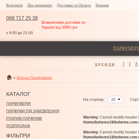
Контакти
Про компанію
Доставка та Оплата
Новини
068 717 25 38
Безкоштовна доставка по
Україні від 3000 грн
з 9-00 до 21-00
ПАРФУМЕРІ
1
2
A
БРЕНДИ:
»
Жіноча Парфумерія
КАТАЛОГ
На сторінку:
20
Сорт
ПАРФУМЕРІЯ
ПАРФУМИ ПІД ЗАМОВЛЕННЯ
Warning
: Cannot modify header 
РОЗПИВ ПАРФУМІВ
/home/boheme18/boheme.com.ua
РОЗПРОДАЖ
Warning
: Cannot modify header 
ФІЛЬТРИ
/home/boheme18/boheme.com.ua