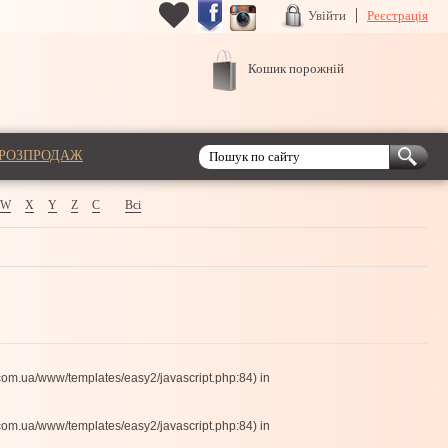
Увійти
Реєстрація
Кошик порожній
РОЗПРОДАЖ
W
X
Y
Z
С
Всі
com.ua/www/templates/easy2/javascript.php:84) in
com.ua/www/templates/easy2/javascript.php:84) in