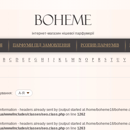
інтернет-магазин нішевої парфумерії
Я
ПАРФУМИ ПІД ЗАМОВЛЕННЯ
РОЗПИВ ПАРФУМІВ
B
C
D
E
F
G
H
I
J
K
L
M
N
O
P
R
S
T
U
V
ування:
А-Я
information - headers already sent by (output started at /home/boheme18/boheme.
/www/includes/classes/seo.class.php
on line
1262
information - headers already sent by (output started at /home/boheme18/boheme.
/www/includes/classes/seo.class.php
on line
1263