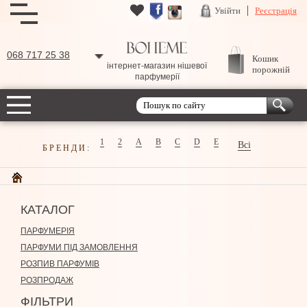
Увійти
Реєстрація
068 717 25 38
Кошик
інтернет-магазин нішевої
порожній
парфумерії
1
2
A
B
C
D
E
Всі
БРЕНДИ:
КАТАЛОГ
ПАРФУМЕРІЯ
ПАРФУМИ ПІД ЗАМОВЛЕННЯ
РОЗПИВ ПАРФУМІВ
РОЗПРОДАЖ
ФІЛЬТРИ