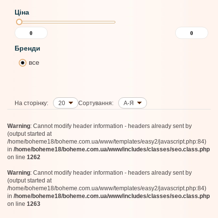
Ціна
Бренди
все
На сторінку:
20
Сортування:
А-Я
Warning
: Cannot modify header information - headers already sent by
(output started at
/home/boheme18/boheme.com.ua/www/templates/easy2/javascript.php:84)
in
/home/boheme18/boheme.com.ua/www/includes/classes/seo.class.php
on line
1262
Warning
: Cannot modify header information - headers already sent by
(output started at
/home/boheme18/boheme.com.ua/www/templates/easy2/javascript.php:84)
in
/home/boheme18/boheme.com.ua/www/includes/classes/seo.class.php
on line
1263