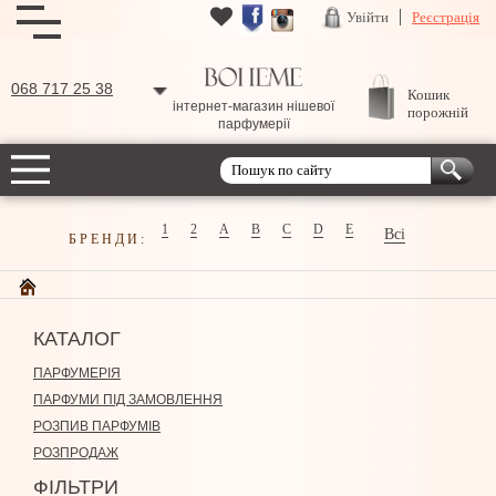
Увійти
Реєстрація
068 717 25 38
Кошик
інтернет-магазин нішевої
порожній
парфумерії
1
2
A
B
C
D
E
Всі
БРЕНДИ:
КАТАЛОГ
ПАРФУМЕРІЯ
ПАРФУМИ ПІД ЗАМОВЛЕННЯ
РОЗПИВ ПАРФУМІВ
РОЗПРОДАЖ
ФІЛЬТРИ