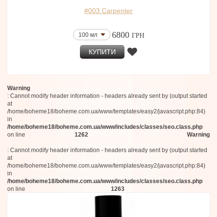
Hermetica
50 мл (Тестер)
Essential Parfums
#003 Carpenter
50 мл
Shay & Blue London
100 мл
6800
100 мл
ГРН
Valmont
100 мл
Louis Vuitton
75 мл (edp)
КУПИТИ
Aesop
50 мл
Parfums Berdoues
30 мл
Molinard
8x15 мл
Blood Concept
Warning
100 мл
Aerin Lauder
: Cannot modify header information - headers already sent by (output started
Floraiku
100 мл
at
L'Arc
75 мл
/home/boheme18/boheme.com.ua/www/templates/easy2/javascript.php:84)
The Harmonist
in
50 мл
The Woods Collection
/home/boheme18/boheme.com.ua/www/includes/classes/seo.class.php
100 мл (Тестер)
Thomas Kosmala
on line
1262
Warning
100 мл
Truefitt & Hill
100 мл (Тестер)
: Cannot modify header information - headers already sent by (output started
Kajal
at
50 мл
Roos & Roos / Dear Rose
/home/boheme18/boheme.com.ua/www/templates/easy2/javascript.php:84)
The Spirit of Dubai
100 мл (Тестер)
in
Gucci
100 мл, Тестер
/home/boheme18/boheme.com.ua/www/includes/classes/seo.class.php
Sylvaine Delacourte
on line
1263
87 мл
Parfum d'Empire
100 мл
Attar Collection
50 мл
Phaedon