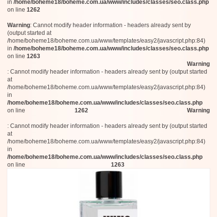
Agonist
100 мл (Тестер)
in
/home/boheme18/boheme.com.ua/www/includes/classes/seo.class.php
Alexandre.J
on line
1262
100 мл
Zarkoperfume
50 мл
Warning
: Cannot modify header information - headers already sent by
Aedes de Venustas
100 мл
(output started at
Maison Gabriella Chieffo
/home/boheme18/boheme.com.ua/www/templates/easy2/javascript.php:84)
100 мл
Memo
in
/home/boheme18/boheme.com.ua/www/includes/classes/seo.class.php
100 мл
Evody Parfums
on line
1263
50 мл
Hayari Parfums
Warning
Ex Nihilo
: Cannot modify header information - headers already sent by (output started
100 мл (Тестер)
at
Mona di Orio
50 мл
/home/boheme18/boheme.com.ua/www/templates/easy2/javascript.php:84)
Initio Parfums Prives
100 мл
in
Orto Parisi
100 мл
/home/boheme18/boheme.com.ua/www/includes/classes/seo.class.php
L'Artisan Parfumeur
on line
1262
Warning
7,5 мл
Brecourt
100 мл
Jardins d’Ecrivains
: Cannot modify header information - headers already sent by (output started
100 мл
Panama 1924
at
/home/boheme18/boheme.com.ua/www/templates/easy2/javascript.php:84)
Pantheon Roma
50 мл
in
Ramon Monegal
120 мл
/home/boheme18/boheme.com.ua/www/includes/classes/seo.class.php
The Merchant of Venice
125 мл
on line
1263
Herve Gambs Paris
50 мл
Kiehl`s
50 мл
Onyrico
50 мл
Puredistance
50 мл
Atkinsons
Arte Profumi
60 мл