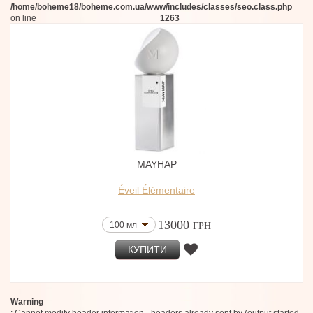
/home/boheme18/boheme.com.ua/www/includes/classes/seo.class.php
on line
1263
MAYHAP
Éveil Élémentaire
13000
100 мл
ГРН
КУПИТИ
Warning