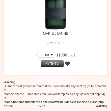
Anthologie by Lucien Ferrero
50 мл (Refill) Тестер
Nayassia
2x15 мл
Antinomie
40 мл
Brunello Cucinelli
30 мл + 30 мл + 30 мл
Franck Muller
Franck Olivier
45 мл
Ojar
100 мл (Eau de Parfum)
Memoirs Of A Perfume Collector
MARIE JEANNE
115 мл
Nest
Blancheide
ローズ シソ
Perris Portofino
Adjiumi
11000
100 мл
ГРН
Mes Bisous
Rito
КУПИТИ
Gio L'Arôme
Pigmentarium
Epico
Adi Ale Van
Warning
D'OTTO
: Cannot modify header information - headers already sent by (output started
Eau De Moe
at
Choix
/home/boheme18/boheme.com.ua/www/templates/easy2/javascript.php:84)
Mémoires D'amour
in
Clean
/home/boheme18/boheme.com.ua/www/includes/classes/seo.class.php
Musicology
on line
1262
Warning
L'Objet