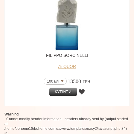
Spiritica
Moro Dabron
Ode Ona
L'Entropiste
Estée Lauder
Gourmet
Voskanian Parfums
Kiton
Boris Bidjan Saberi
The Gate Fragrances Paris
FILIPPO SORCINELLI
Victoria Beckham
100 Bon
Æ QUOR
Taber
Cave Essential
Caeleste Parfums
13500
100 мл
ГРН
Adar
GRAHAM & POTT
КУПИТИ
D:SOL MMXVI
A.N. OTHER
Olibanum
Florian Ponntier
Warning
Liberty LBTY
: Cannot modify header information - headers already sent by (output started
Rubeus
at
SIAM 1928
/home/boheme18/boheme.com.ua/www/templates/easy2/javascript.php:84)
NEH
in