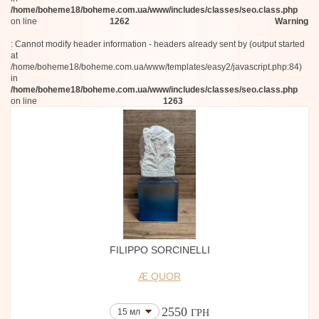
/home/boheme18/boheme.com.ua/www/includes/classes/seo.class.php
Sikelia
on line
1262
Warning
Dr. Vranjes Firenze
Maison Violet
: Cannot modify header information - headers already sent by (output started
Loewe
at
Brioni
/home/boheme18/boheme.com.ua/www/templates/easy2/javascript.php:84)
Glossier
in
Balenciaga
/home/boheme18/boheme.com.ua/www/includes/classes/seo.class.php
on line
1263
Kismet Olfactive
Inspiration Olfactive
TOBBA
Roberto Cavalli
TSU LANGE YOR
Mezel
AVAU
Villa Erbatium
RAER Scents
Andreea Rada
Fluez
Hope Istanbul
FILIPPO SORCINELLI
Studio Pneuma
Alûstre
Æ QUOR
Maybach
Fascent
2550
Eredi Zucca
15 мл
ГРН