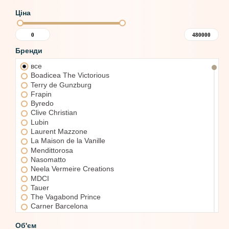
Ціна
Бренди
все
Boadicea The Victorious
Terry de Gunzburg
Frapin
Byredo
Clive Christian
Lubin
Laurent Mazzone
La Maison de la Vanille
Mendittorosa
Nasomatto
Neela Vermeire Creations
MDCI
Tauer
The Vagabond Prince
Carner Barcelona
XerJoff
Bois 1920
Об'єм