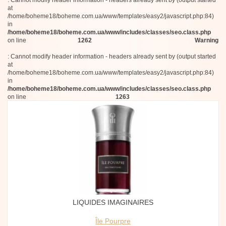
: Cannot modify header information - headers already sent by (output started
at
/home/boheme18/boheme.com.ua/www/templates/easy2/javascript.php:84)
in
/home/boheme18/boheme.com.ua/www/includes/classes/seo.class.php
on line
1262
Warning
: Cannot modify header information - headers already sent by (output started
at
/home/boheme18/boheme.com.ua/www/templates/easy2/javascript.php:84)
in
/home/boheme18/boheme.com.ua/www/includes/classes/seo.class.php
on line
1263
LIQUIDES IMAGINAIRES
Île Pourpre