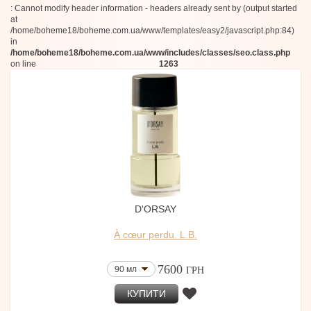
: Cannot modify header information - headers already sent by (output started
Fornasetti
at
Scents of Wood
/home/boheme18/boheme.com.ua/www/templates/easy2/javascript.php:84)
Henrik Vibskov
in
Atelier Charisma
/home/boheme18/boheme.com.ua/www/includes/classes/seo.class.php
Narcotica
on line
1263
Mystikum
Carlotha Ray
Adamo Parfum
Tayshaba
Nectar Olfactif
Toskovat
Alex+
Superz.
Sasva
Adscenture
EAU.MG
D'ORSAY
Pictor Parfum
Jean Charles Brosseau
À cœur perdu. L.B.
Les Soeurs de Noe
Ajmal
Annindriya
7600
90 мл
ГРН
Ciatu - Soul of Sicily
Jijide
КУПИТИ
Acqua di Portofino