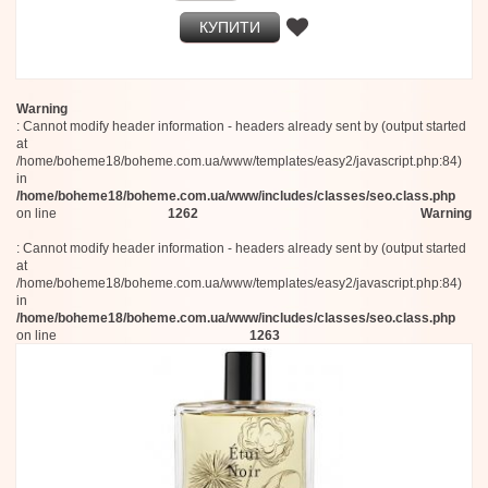
Aman
КУПИТИ
Aqualis
Aroma Studium
HOC
Premiere Peau
d'Annam
Warning
: Cannot modify header information - headers already sent by (output started
Theodoros Kalotinis
at
Ephemeral Dyadic
/home/boheme18/boheme.com.ua/www/templates/easy2/javascript.php:84)
Infiniment Coty Paris
in
Lancome
/home/boheme18/boheme.com.ua/www/includes/classes/seo.class.php
Ermenegildo Zegna
on line
1262
Warning
Maqueda
Voyager
: Cannot modify header information - headers already sent by (output started
at
Donna Karan
/home/boheme18/boheme.com.ua/www/templates/easy2/javascript.php:84)
Notes de Bas de Paje
in
Jillian Switzerland
/home/boheme18/boheme.com.ua/www/includes/classes/seo.class.php
Naso Di Raza
on line
1263
Marylise Mirabelli
Anatole Lebreton
Lophiel
Frassai
L’Art Vévien
Bergamoss
House of Noya
Jean Paul Gaultier