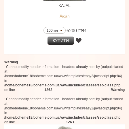
Charlotte Tilbury
KAJAL
Marelle Perfumes
Oligarque
Äican
Aphorismes by Dominique Ropion
Fendi
6200
100 мл
Lattafa
ГРН
House of Fanatics
КУПИТИ
Chambre52
BLNDRGRPHY
Pro Fragrantia
NEYDO
Warning
The Nose Behind
: Cannot modify header information - headers already sent by (output started
Michela Mezzetti Parfums
at
MOH
/home/boheme18/boheme.com.ua/www/templates/easy2/javascript.php:84)
House of Brandt
in
Bruno Perrucci
/home/boheme18/boheme.com.ua/www/includes/classes/seo.class.php
Woha Parfums
on line
1262
Warning
Hormone Paris
: Cannot modify header information - headers already sent by (output started
Atelier Rayna
at
Bleu Nour
/home/boheme18/boheme.com.ua/www/templates/easy2/javascript.php:84)
Extra virgo
in
FOMOWA Paris
/home/boheme18/boheme.com.ua/www/includes/classes/seo.class.php
Marlou
on line
1263
Prin