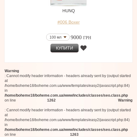
Jean-Michel Duriez
40 мл
Memoize London
50 мл
HUNQ
Contradictions in ILK
30 мл
Calaj
#006 Boxer
50 мл (edt)
Coreterno
100 мл (Тестер)
Sarah Baker Perfumes
Renier Perfumes
88 мл
9000
100 мл
ГРН
Ponsa
120 мл (Тестер)
Omanluxury
30 мл
КУПИТИ
Kerosene
30 мл
J.F.Schwarzlose Berlin
75 мл
Daniel Josier
100 мл + 15 мл
History in Drops
Warning
10 шт
Giovanna Antonelli
: Cannot modify header information - headers already sent by (output started
Fort & Manle
30 мл
at
Der Duft
/home/boheme18/boheme.com.ua/www/templates/easy2/javascript.php:84)
3x20 мл
Heretic Parfums
in
20 мл
/home/boheme18/boheme.com.ua/www/includes/classes/seo.class.php
Ormaie
70 мл (Тестер)
on line
1262
Warning
Papillon Rouge
30 мл
Timothy Han
: Cannot modify header information - headers already sent by (output started
75 мл
Marie Jeanne
at
75 мл
Arquiste
/home/boheme18/boheme.com.ua/www/templates/easy2/javascript.php:84)
Moth and Rabbit Perfumes
150 мл (Тестер)
in
De Gabor
/home/boheme18/boheme.com.ua/www/includes/classes/seo.class.php
5x7,5 мл
on line
1263
Bogue Profumo