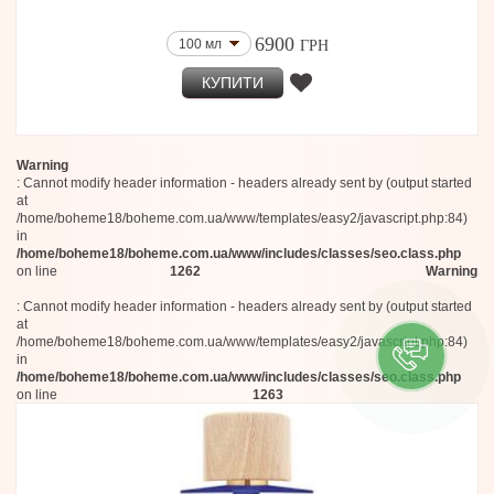
6900
100 мл
ГРН
КУПИТИ
Warning
: Cannot modify header information - headers already sent by (output started
at
/home/boheme18/boheme.com.ua/www/templates/easy2/javascript.php:84)
in
/home/boheme18/boheme.com.ua/www/includes/classes/seo.class.php
on line
1262
Warning
: Cannot modify header information - headers already sent by (output started
at
/home/boheme18/boheme.com.ua/www/templates/easy2/javascript.php:84)
in
/home/boheme18/boheme.com.ua/www/includes/classes/seo.class.php
on line
1263