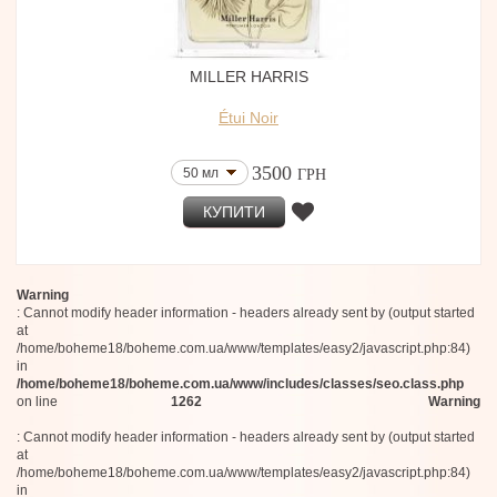
Ybry Paris
INSENF
iPiccirilli
MILLER HARRIS
Solferino Paris
Mutis Nueva Granada
Étui Noir
Les Heures
Mayhap
Hellenist
3500
50 мл
ГРН
КУПИТИ
Warning
: Cannot modify header information - headers already sent by (output started
at
/home/boheme18/boheme.com.ua/www/templates/easy2/javascript.php:84)
in
/home/boheme18/boheme.com.ua/www/includes/classes/seo.class.php
on line
1262
Warning
: Cannot modify header information - headers already sent by (output started
at
/home/boheme18/boheme.com.ua/www/templates/easy2/javascript.php:84)
in