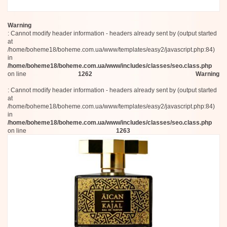
AntiQua Firenze
Cristian Cavagna
Perroy
Warning
DiVina Terra
: Cannot modify header information - headers already sent by (output started
Hemcael
at
FreeShape Milano
/home/boheme18/boheme.com.ua/www/templates/easy2/javascript.php:84)
in
nBitor
/home/boheme18/boheme.com.ua/www/includes/classes/seo.class.php
Dries Van Noten
on line
1262
Warning
Monolab
Maie Piou
: Cannot modify header information - headers already sent by (output started
EDIT(h)
at
Balmain
/home/boheme18/boheme.com.ua/www/templates/easy2/javascript.php:84)
Racyne
in
/home/boheme18/boheme.com.ua/www/includes/classes/seo.class.php
Mind Games
on line
1263
Rabanne
Mad et Len
Fabrizio Tagliacarne
Omnia Profumi
Valentino
Raïs
Botanicae
Bottega Veneta
Grace de Monaco
Kingdom Scotland
Montblanc