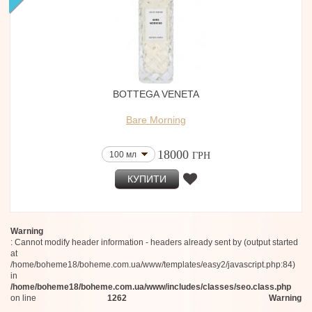
BOTTEGA VENETA
Bare Morning
18000
100 мл
ГРН
КУПИТИ
Warning
: Cannot modify header information - headers already sent by (output started
at
/home/boheme18/boheme.com.ua/www/templates/easy2/javascript.php:84)
in
/home/boheme18/boheme.com.ua/www/includes/classes/seo.class.php
on line
1262
Warning