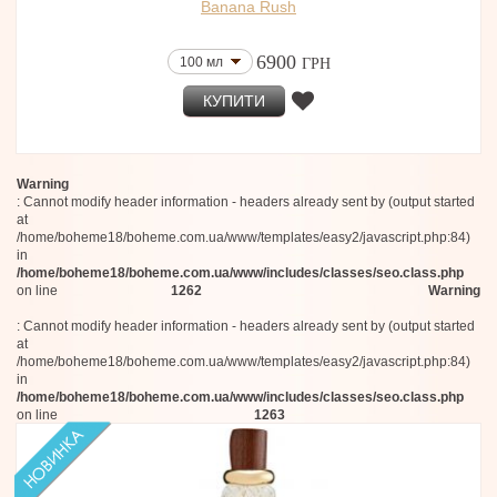
Banana Rush
6900
100 мл
ГРН
КУПИТИ
Warning
: Cannot modify header information - headers already sent by (output started
at
/home/boheme18/boheme.com.ua/www/templates/easy2/javascript.php:84)
in
/home/boheme18/boheme.com.ua/www/includes/classes/seo.class.php
on line
1262
Warning
: Cannot modify header information - headers already sent by (output started
at
/home/boheme18/boheme.com.ua/www/templates/easy2/javascript.php:84)
in
/home/boheme18/boheme.com.ua/www/includes/classes/seo.class.php
on line
1263