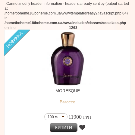
: Cannot modify header information - headers already sent by (output started
at
/home/boheme18/boheme.com.ua/www/templates/easy2/javascript.php:84)
in
/home/boheme18/boheme.com.ua/www/includes/classes/seo.class.php
on line
1263
MORESQUE
Barocco
11900
100 мл
ГРН
КУПИТИ