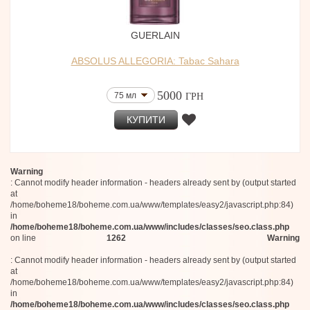
GUERLAIN
ABSOLUS ALLEGORIA: Tabac Sahara
5000
75 мл
ГРН
КУПИТИ
Warning
: Cannot modify header information - headers already sent by (output started
at
/home/boheme18/boheme.com.ua/www/templates/easy2/javascript.php:84)
in
/home/boheme18/boheme.com.ua/www/includes/classes/seo.class.php
on line
1262
Warning
: Cannot modify header information - headers already sent by (output started
at
/home/boheme18/boheme.com.ua/www/templates/easy2/javascript.php:84)
in
/home/boheme18/boheme.com.ua/www/includes/classes/seo.class.php