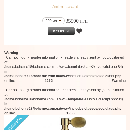
Ambre Levant
35500
200 мл
ГРН
КУПИТИ
Warning
: Cannot modify header information - headers already sent by (output started
at
/home/boheme18/boheme.com.ua/www/templates/easy2/javascript.php:84)
in
/home/boheme18/boheme.com.ua/www/includes/classes/seo.class.php
on line
1262
Warning
: Cannot modify header information - headers already sent by (output started
at
/home/boheme18/boheme.com.ua/www/templates/easy2/javascript.php:84)
in
/home/boheme18/boheme.com.ua/www/includes/classes/seo.class.php
on line
1263