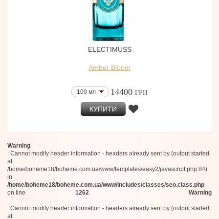
ELECTIMUSS
Amber Bloom
14400
100 мл
ГРН
КУПИТИ
Warning
: Cannot modify header information - headers already sent by (output started
at
/home/boheme18/boheme.com.ua/www/templates/easy2/javascript.php:84)
in
/home/boheme18/boheme.com.ua/www/includes/classes/seo.class.php
on line
1262
Warning
: Cannot modify header information - headers already sent by (output started
at