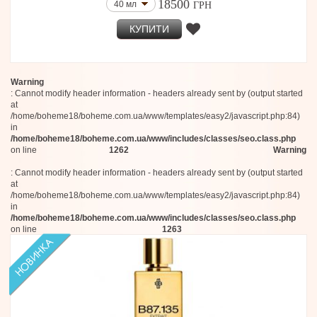
18500
40 мл
ГРН
КУПИТИ
Warning
: Cannot modify header information - headers already sent by (output started
at
/home/boheme18/boheme.com.ua/www/templates/easy2/javascript.php:84)
in
/home/boheme18/boheme.com.ua/www/includes/classes/seo.class.php
on line
1262
Warning
: Cannot modify header information - headers already sent by (output started
at
/home/boheme18/boheme.com.ua/www/templates/easy2/javascript.php:84)
in
/home/boheme18/boheme.com.ua/www/includes/classes/seo.class.php
on line
1263