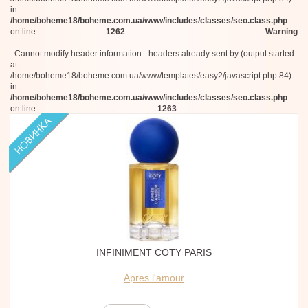
in
/home/boheme18/boheme.com.ua/www/includes/classes/seo.class.php
on line
1262
Warning
: Cannot modify header information - headers already sent by (output started
at
/home/boheme18/boheme.com.ua/www/templates/easy2/javascript.php:84)
in
/home/boheme18/boheme.com.ua/www/includes/classes/seo.class.php
on line
1263
INFINIMENT COTY PARIS
Apres l'amour