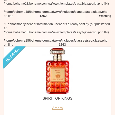
/home/boheme18/boheme.com.ua/www/templates/easy2/javascript.php:84)
in
/home/boheme18/boheme.com.ua/www/includes/classes/seo.class.php
on line
1262
Warning
: Cannot modify header information - headers already sent by (output started
at
/home/boheme18/boheme.com.ua/www/templates/easy2/javascript.php:84)
in
/home/boheme18/boheme.com.ua/www/includes/classes/seo.class.php
on line
1263
SPIRIT OF KINGS
Amara