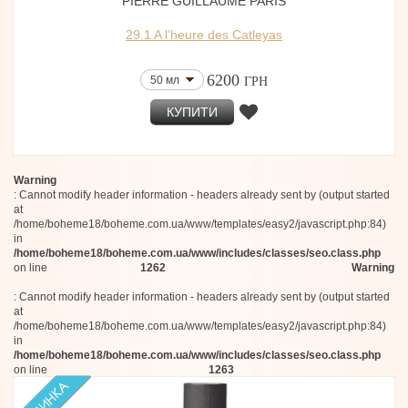
PIERRE GUILLAUME PARIS
29.1 A l’heure des Catleyas
6200
50 мл
ГРН
КУПИТИ
Warning
: Cannot modify header information - headers already sent by (output started
at
/home/boheme18/boheme.com.ua/www/templates/easy2/javascript.php:84)
in
/home/boheme18/boheme.com.ua/www/includes/classes/seo.class.php
on line
1262
Warning
: Cannot modify header information - headers already sent by (output started
at
/home/boheme18/boheme.com.ua/www/templates/easy2/javascript.php:84)
in
/home/boheme18/boheme.com.ua/www/includes/classes/seo.class.php
on line
1263