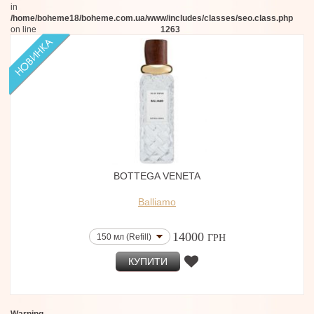
in
/home/boheme18/boheme.com.ua/www/includes/classes/seo.class.php
on line
1263
BOTTEGA VENETA
Balliamo
14000
150 мл (Refill)
ГРН
КУПИТИ