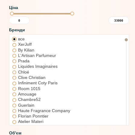
Ціна
Бренди
все
XerJoff
By Kilian
L'Artisan Parfumeur
Prada
Liquides Imaginaires
Chloé
Clive Christian
Infiniment Coty Paris
Room 1015
Amouage
Chambre52
Guerlain
Haute Fragrance Company
Florian Ponntier
Atelier Materi
Zoologist Perfumes
Ermenegildo Zegna
Об'єм