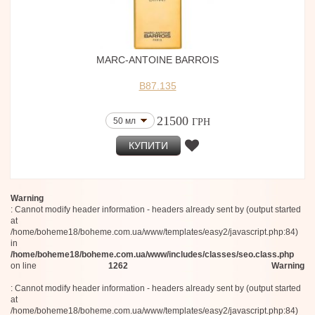
MARC-ANTOINE BARROIS
B87.135
21500
50 мл
ГРН
КУПИТИ
Warning
: Cannot modify header information - headers already sent by (output started
at
/home/boheme18/boheme.com.ua/www/templates/easy2/javascript.php:84)
in
/home/boheme18/boheme.com.ua/www/includes/classes/seo.class.php
on line
1262
Warning
: Cannot modify header information - headers already sent by (output started
at
/home/boheme18/boheme.com.ua/www/templates/easy2/javascript.php:84)