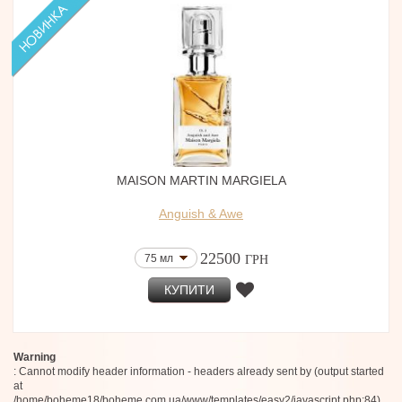
MAISON MARTIN MARGIELA
Anguish & Awe
22500
75 мл
ГРН
КУПИТИ
Warning
: Cannot modify header information - headers already sent by (output started
at
/home/boheme18/boheme.com.ua/www/templates/easy2/javascript.php:84)