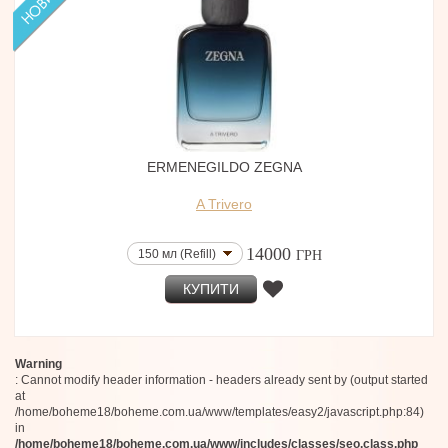
ERMENEGILDO ZEGNA
A Trivero
14000
150 мл (Refill)
ГРН
КУПИТИ
Warning
: Cannot modify header information - headers already sent by (output started
at
/home/boheme18/boheme.com.ua/www/templates/easy2/javascript.php:84)
in
/home/boheme18/boheme.com.ua/www/includes/classes/seo.class.php