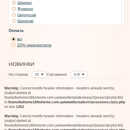
75 мл
Шкіряні
Etat Libre d'Orange
Fragrance Du Bois
30 мл
Фужерні
Tauer
50 мл
Цитрусові
Rosendo Mateu
5 мл
Шипрові
Thomas de Monaco
50 мл + 10 мл
Зелені
Fugazzi
Оплата
50 мл
BDK Parfums
всі
15 мл
Nasomatto
20% передоплата
70 мл
Scentologia
Fascent
90 мл
Emil Elise
50 мл
Pernoire
НОВИНКИ
200 мл (Refill)
Perris Monte Carlo
100 мл
Jeroboam
На сторінку:
20
Сортування:
А-Я
60 мл
Filippo Sorcinelli
50 мл
Parfums d'ELMAR
6 мл
The House of Oud
Warning
: Cannot modify header information - headers already sent by
(output started at
The Different Company
30 мл
/home/boheme18/boheme.com.ua/www/templates/easy2/javascript.php:84)
Bottega Veneta
in
/home/boheme18/boheme.com.ua/www/includes/classes/seo.class.php
Jean Paul Gaultier
on line
1262
Liis
Anima Mundi
Warning
: Cannot modify header information - headers already sent by
Carolina Herrera
(output started at
Memoirs Of A Perfume Collector
/home/boheme18/boheme.com.ua/www/templates/easy2/javascript.php:84)