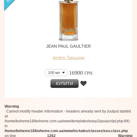
JEAN PAUL GAULTIER
Ambre Tatouage
16900
100 мл
ГРН
КУПИТИ
Warning
: Cannot modify header information - headers already sent by (output started
at
/home/boheme18/boheme.com.ua/www/templates/easy2/javascript.php:84)
in
/home/boheme18/boheme.com.ua/www/includes/classes/seo.class.php
on line
1262
Warning