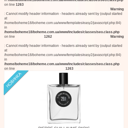
in
/home/boheme18/boheme.com.ua/www/includes/classes/seo.class.php
House of Brandt
on line
1263
Esse Strikes The Notes
Warning
Electimuss
: Cannot modify header information - headers already sent by (output started
Rania J
at
L'Entropiste
/home/boheme18/boheme.com.ua/www/templates/easy2/javascript.php:84)
Jusbox
in
Obvious
/home/boheme18/boheme.com.ua/www/includes/classes/seo.class.php
on line
1262
Warning
Dries Van Noten
Francesca Bianchi
: Cannot modify header information - headers already sent by (output started
Atelier Cologne
at
Pana Dora
/home/boheme18/boheme.com.ua/www/templates/easy2/javascript.php:84)
Bois 1920
in
Profumo di Firenze
/home/boheme18/boheme.com.ua/www/includes/classes/seo.class.php
Hugh Parsons
on line
1263
Byredo
Imaginary Authors
Kajal
Spirit Of Kings