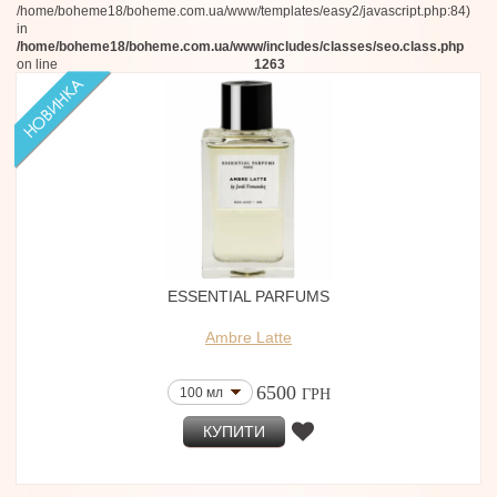
/home/boheme18/boheme.com.ua/www/templates/easy2/javascript.php:84)
in
/home/boheme18/boheme.com.ua/www/includes/classes/seo.class.php
on line
1263
ESSENTIAL PARFUMS
Ambre Latte
6500
100 мл
ГРН
КУПИТИ