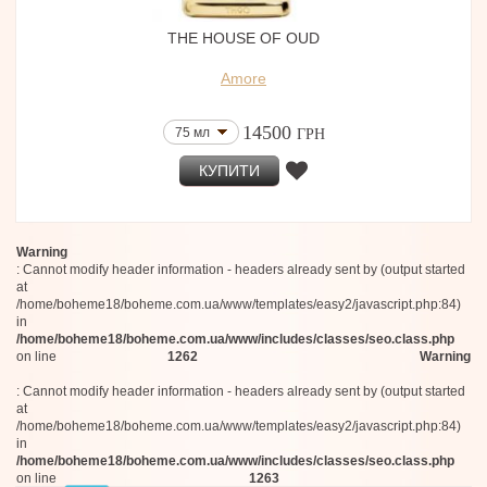
THE HOUSE OF OUD
Amore
14500
75 мл
ГРН
КУПИТИ
Warning
: Cannot modify header information - headers already sent by (output started
at
/home/boheme18/boheme.com.ua/www/templates/easy2/javascript.php:84)
in
/home/boheme18/boheme.com.ua/www/includes/classes/seo.class.php
on line
1262
Warning
: Cannot modify header information - headers already sent by (output started
at
/home/boheme18/boheme.com.ua/www/templates/easy2/javascript.php:84)
in
/home/boheme18/boheme.com.ua/www/includes/classes/seo.class.php
on line
1263