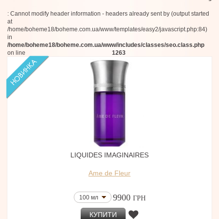
: Cannot modify header information - headers already sent by (output started
at
/home/boheme18/boheme.com.ua/www/templates/easy2/javascript.php:84)
in
/home/boheme18/boheme.com.ua/www/includes/classes/seo.class.php
on line
1263
LIQUIDES IMAGINAIRES
Ame de Fleur
9900
100 мл
ГРН
КУПИТИ