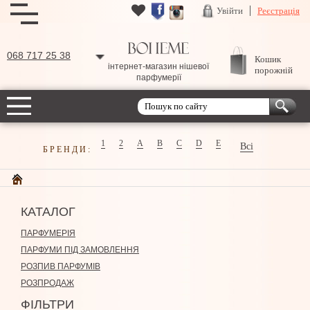
Увійти
Реєстрація
068 717 25 38
Кошик
інтернет-магазин нішевої
порожній
парфумерії
1
2
A
B
C
D
E
Всі
БРЕНДИ:
КАТАЛОГ
ПАРФУМЕРІЯ
ПАРФУМИ ПІД ЗАМОВЛЕННЯ
РОЗПИВ ПАРФУМІВ
РОЗПРОДАЖ
ФІЛЬТРИ